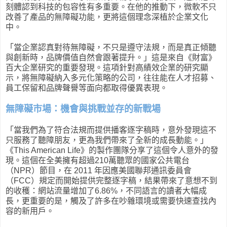
刻體認到科技的包容性有多重要。在他的推動下，微軟不只
改善了產品的無障礙功能，更將這個理念深植於企業文化
中。
「當企業認真對待無障礙，不只是遵守法規，而是真正傾聽
與創新時，品牌價值自然會跟著提升。」這是來自《財富》
百大企業研究的重要發現。這項針對高績效企業的研究顯
示，將無障礙納入多元化策略的公司，往往能在人才招募、
員工保留和品牌聲譽等面向都取得優異表現。
無障礙市場：機會與挑戰並存的新戰場
「當我們為了符合法規而提供播客逐字稿時，意外發現這不
只服務了聽障朋友，更為我們帶來了全新的成長動能。」
《This American Life》的製作團隊分享了這個令人意外的發
現。這個在全美擁有超過210萬聽眾的國家公共電台
（NPR）節目，在 2011 年因應美國聯邦通訊委員會
（FCC）規定而開始提供完整逐字稿，結果帶來了意想不到
的收穫：網站流量增加了6.86%，不同語言的讀者大幅成
長，更重要的是，觸及了許多在吵雜環境或需要快速查找內
容的新用戶。