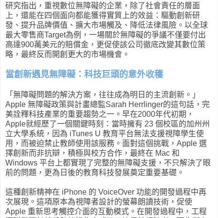
研究指出，重視數位無障礙的企業，除了社會責任的層面
上，還能在四個面向都能獲得實質上的效益：驅動創新研
發、提升品牌價值、擴大市場觸及、降低法律風險。以全球
最大零售商Target為例，一場關於無障礙的爭議不僅要付出
高達900萬美元的賠償金，更促使該公司徹底改變其數位策
略，最終反而開創更大的市場機會。
當創新遇見無障礙：科技巨頭的意外收穫
「無障礙問題的解決方案，往往成為明日的主流創新。」
Apple 無障礙政策與計畫總監Sarah Herrlinger的這句話，完
美詮釋科技產業的重要趨勢之一。早在2000年代初期，
Apple就經歷了一個關鍵時刻：當時擁有 23 個校區的加州州
立大學系統，因為 iTunes U 教育平台無法支援視障學生使
用，而被迫禁止教師使用該服務。面對這個挑戰，Apple 選
擇創新而非抗辯，積極與校方合作，最終在 Mac 和
Windows 平台上都實現了完整的無障礙支援，不只解決了眼
前的問題，更為日後的教育科技發展奠定重要基礎。
這種創新精神在 iPhone 的 VoiceOver 功能的開發過程中再
次展現。這項原本為視障者設計的螢幕朗讀技術，促使
Apple 重新思考觸控介面的互動模式。在開發過程中，工程