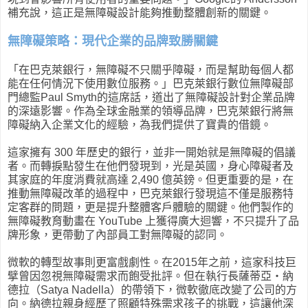
補充說，這正是無障礙設計能夠推動整體創新的關鍵。
無障礙策略：現代企業的品牌致勝關鍵
「在巴克萊銀行，無障礙不只關乎障礙，而是幫助每個人都
能在任何情況下使用數位服務。」巴克萊銀行數位無障礙部
門總監Paul Smyth的這席話，道出了無障礙設計對企業品牌
的深遠影響。作為全球金融業的領導品牌，巴克萊銀行將無
障礙納入企業文化的經驗，為我們提供了寶貴的借鏡。
這家擁有 300 年歷史的銀行，並非一開始就是無障礙的倡議
者。而轉捩點發生在他們發現到，光是英國，身心障礙者及
其家庭的年度消費就高達 2,490 億英鎊。但更重要的是，在
推動無障礙改革的過程中，巴克萊銀行發現這不僅是服務特
定客群的問題，更是提升整體客戶體驗的關鍵。他們製作的
無障礙教育動畫在 YouTube 上獲得廣大迴響，不只提升了品
牌形象，更帶動了內部員工對無障礙的認同。
微軟的轉型故事則更富戲劇性。在2015年之前，這家科技巨
擘曾因忽視無障礙需求而飽受批評。但在執行長薩蒂亞・納
德拉（Satya Nadella）的帶領下，微軟徹底改變了公司的方
向。納德拉親身經歷了照顧特殊需求孩子的挑戰，這讓他深