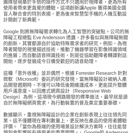
團隊發現基於手勢的操作方式不只適用於視障者，更為所有
使用者帶來更直覺的體驗。這項創新讓Apple 獲得美國全國
盲人聯合會的特別表揚，更為後來智慧型手機的人機互動設
計開創了新典範。
Google 則將無障礙需求轉化為人工智慧的突破點。公司的無
障礙工程總監 Eve Andersson 透露，許多看似與無障礙無關
的創新，其實都源自於協助特殊需求者的研究。例如，為視
障者開發的視覺描述技術，推動了機器學習在影像辨識領域
的進展；而自動語音辨識技術，則是從協助聽障者轉譯對話
開始，逐步發展成今日備受歡迎的語音助理。
這種「意外收穫」並非偶然。根據 Forrester Research 針對
微軟（Microsoft）委託的研究發現，當無障礙設計被納入產
品開發週期時，不僅可以降低後期維護成本，更能提升整體
用戶滿意度。以回應式網頁設計（Responsive Web
Design）為例，這項現今網路開發的標準做法，最早就是源
自於無障礙網頁需求，為行動裝置的普及奠定重要基礎。
數據顯示，重視無障礙設計的企業在創新表現上往往領先同
業。這不僅體現在專利數量上，更反映在產品的使用者體驗
評價。「當你為極端的使用場景設計解決方案時，往往能發
現到會影響所有使用者的重要問題。」Google的 Andersson