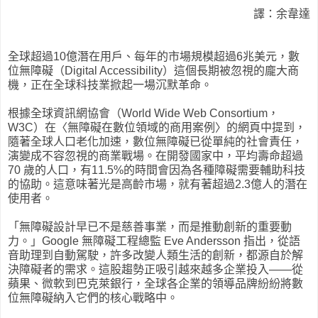
譯：余韋達
全球超過10億潛在用戶、每年的市場規模超過6兆美元，數
位無障礙（Digital Accessibility）這個長期被忽視的龐大商
機，正在全球科技業掀起一場沉默革命。
根據全球資訊網協會（World Wide Web Consortium，
W3C）在〈無障礙在數位領域的商用案例〉的網頁中提到，
隨著全球人口老化加速，數位無障礙已從單純的社會責任，
演變成不容忽視的商業戰場。在開發國家中，平均壽命超過
70 歲的人口，有11.5%的時間會因為各種障礙需要輔助科技
的協助。這意味著光是高齡市場，就有著超過2.3億人的潛在
使用者。
「無障礙設計早已不是慈善事業，而是推動創新的重要動
力。」Google 無障礙工程總監 Eve Andersson 指出，從語
音助理到自動駕駛，許多改變人類生活的創新，都源自於解
決障礙者的需求。這股趨勢正吸引越來越多企業投入——從
蘋果、微軟到巴克萊銀行，全球各企業的領導品牌紛紛將數
位無障礙納入它們的核心戰略中。