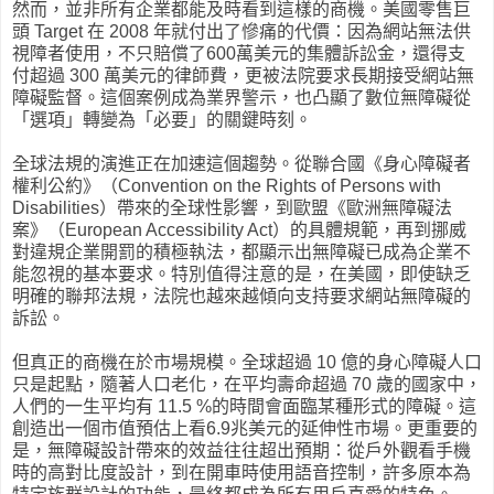
然而，並非所有企業都能及時看到這樣的商機。美國零售巨
頭 Target 在 2008 年就付出了慘痛的代價：因為網站無法供
視障者使用，不只賠償了600萬美元的集體訴訟金，還得支
付超過 300 萬美元的律師費，更被法院要求長期接受網站無
障礙監督。這個案例成為業界警示，也凸顯了數位無障礙從
「選項」轉變為「必要」的關鍵時刻。
全球法規的演進正在加速這個趨勢。從聯合國《身心障礙者
權利公約》（Convention on the Rights of Persons with
Disabilities）帶來的全球性影響，到歐盟《歐洲無障礙法
案》（European Accessibility Act）的具體規範，再到挪威
對違規企業開罰的積極執法，都顯示出無障礙已成為企業不
能忽視的基本要求。特別值得注意的是，在美國，即使缺乏
明確的聯邦法規，法院也越來越傾向支持要求網站無障礙的
訴訟。
但真正的商機在於市場規模。全球超過 10 億的身心障礙人口
只是起點，隨著人口老化，在平均壽命超過 70 歲的國家中，
人們的一生平均有 11.5 %的時間會面臨某種形式的障礙。這
創造出一個市值預估上看6.9兆美元的延伸性市場。更重要的
是，無障礙設計帶來的效益往往超出預期：從戶外觀看手機
時的高對比度設計，到在開車時使用語音控制，許多原本為