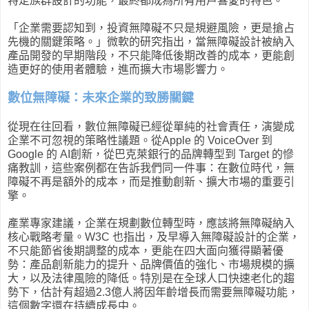
特定族群設計的功能，最終都成為所有用戶喜愛的特色。
「企業需要認知到，投資無障礙不只是規避風險，更是搶占
先機的關鍵策略。」微軟的研究指出，當無障礙設計被納入
產品開發的早期階段，不只能降低後期改善的成本，更能創
造更好的使用者體驗，進而擴大市場影響力。
數位無障礙：未來企業的致勝關鍵
從現在往回看，數位無障礙已經從單純的社會責任，演變成
企業不可忽視的策略性議題。從Apple 的 VoiceOver 到
Google 的 AI創新，從巴克萊銀行的品牌轉型到 Target 的慘
痛教訓，這些案例都在告訴我們同一件事：在數位時代，無
障礙不再是額外的成本，而是推動創新、擴大市場的重要引
擎。
產業專家建議，企業在規劃數位轉型時，應該將無障礙納入
核心戰略考量。W3C 也指出，及早導入無障礙設計的企業，
不只能節省後期調整的成本，更能在四大面向獲得顯著優
勢：產品創新能力的提升、品牌價值的強化、市場規模的擴
大，以及法律風險的降低。特別是在全球人口快速老化的趨
勢下，估計有超過2.3億人將因年齡增長而需要無障礙功能，
這個數字還在持續成長中。