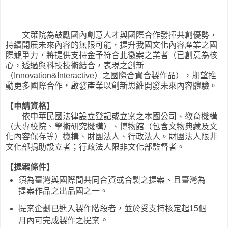
文策院為鼓勵國內創意人才與國際合作發揮共創優勢，
持續開展未來內容的無限可能，提升我國文化內容產業之國
際競爭力，將提供支持金予符合此徵案之業者（已創意為核
心，透過與科技技術結合，表現之創新
（Innovation&Interactive）之國際合資合製作品），期望推
動更多國際合作，啟發產業以創新思維開發未來內容體驗。
【
申請資格
】
依中華民國法律設立登記或立案之本國公司、教育機構
（大專校院、學術研究機構）、博物館（包含文物典藏及文
化內容保存等）機構、財團法人、行政法人。財團法人限非
文化部捐助設立者；行政法人限非文化部監督者。
【
提案條件
】
須為臺灣與國際間共同合資或合製之提案、且臺灣為
提案作品之出品國之一
。
提案企劃已進入製作階段者，並於受支持核定起15個
。
月內可完成製作之提案