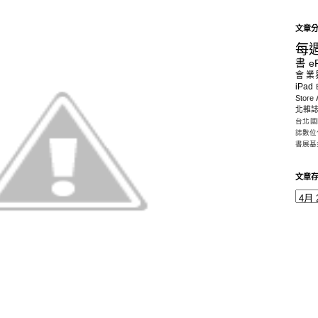
文章
每
書
e
會
業
iPad
Store
北雜
台北國
誌數位
書展基
文章