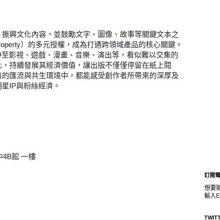
振興文化內容，並鼓勵文字、圖像、故事等關鍵文本之
ual Property）的多元授權，成為打通跨領域產品的核心關鍵。
伸至影視、遊戲、漫畫、音樂、演出等，看似難以交集的
化，持續發展其經濟價值，讓出版不僅僅停留在紙上閱
具的匯流與共生環境中，都能感受創作者所帶來的深厚及
星IP與粉絲經濟。
4B館 一樓
訂閱
想要
輸入E
TWIT