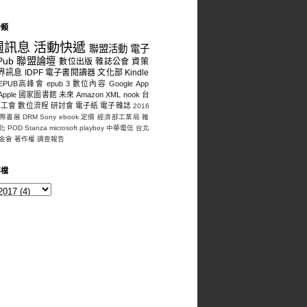
分類
週訊息
活動快遞
聯盟活動
電子
Pub
聯盟論壇
數位出版
雜誌公會
資策
界訊息
IDPF
電子書閱讀器
文化部
Kindle
EPUB高峰會
epub 3
數位內容
Google
App
Apple
國家圖書館
未來
Amazon
XML
nook
台
誌工會
數位流程
研討會
電子紙
電子雜誌
2016
際書展
DRM
Sony
ebook
定價
經濟部工業局
雜
化
POD
Stanza
microsoft
playboy
中華電信
台北
金會
著作權
調查報告
存檔