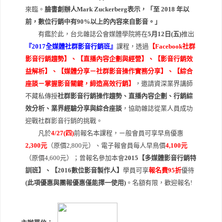
來臨。
臉書創辦人Mark Zuckerberg表示，「至 2018 年以
前，數位行銷中有90%以上的內容來自影音。」
有鑑於此，台北雜誌公會媒體學院將在
5月12日(五)
推出
『2017全媒體社群影音行銷班』
課程，透過
【Facebook社群
影音行銷趨勢】、【直播內容企劃與經營】、【影音行銷效
益解析】、【媒體分享－社群影音操作實務分享】、【綜合
座談－掌握影音關鍵，締造高效行銷】
，邀請資深業界講師
不藏私傳授
社群影音行銷操作趨勢、直播內容企劃、行銷綜
效分析、業界經驗分享與綜合座談
，協助雜誌從業人員成功
迎戰社群影音行銷的挑戰。
凡於
4/27(四)
前報名本課程，ㄧ般會員可享早鳥優惠
2,300元
（原價2,800元）、電子報會員每人早鳥價
4,100元
（原價4,600元）；曾報名參加本會
2015【多媒體影音行銷特
訓班】、【2016數位影音製作人】
學員可享
報名費95折
優待
(此項優惠與團報優惠僅能擇一使用)
。名額有限，歡迎報名!