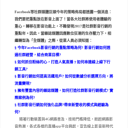
Facebook等社群媒體巨頭今年的策略佈局都透露一個消息：
我們要把重點放在影音上面了！當各大社群將使用者體驗的
重心，轉移在影音功能上，不難發現2017是社群影音行銷的
重點年。因此，當雜誌媒體因應數位狂潮的生存壓力下，相
繼轉型為「全媒體」之際，從業人員必須知道：
§ 今年Facebook影音行銷的重點策略為何? 影音行銷如何透
過社群經營，結合商業目標?
§ 如何抓住粉絲的心，打造人氣直播﹖如何串連線上線下行
銷工具?
§ 影音行銷如何提高活躍用戶? 如何從數據分析選擇方向，將
流量變現?
§ 擁有豐富內容的雜誌媒體，如何打造社群影音行銷模式? 實
際案例為何?
§ 社群影音行銷如何強化品牌?帶來新營收的模式與經驗為
何?
隨著行動裝置與4G網路普及、技術門檻降低，掀起網路影
音熱潮，各式各樣的直播app平台興起，宣告線上影音新時代