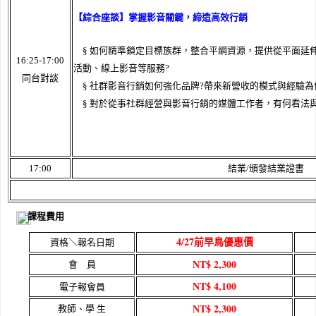
【綜合座談】掌握影音關鍵，締造高效行銷
§ 如何精準鎖定目標族群，整合平網資源，提供從平面延
16:25-17:00
活動、線上影音等服務?
同台對談
§ 社群影音行銷如何強化品牌?帶來新營收的模式與經驗為
§ 對於從事社群經營與影音行銷的媒體工作者，有何看法與
17:00
結業/頒發結業證書
課程費用
4/27前早鳥優惠價
資格＼報名日期
NT$ 2,300
會 員
NT$ 4,100
電子報會員
NT$ 2,300
教師、學 生