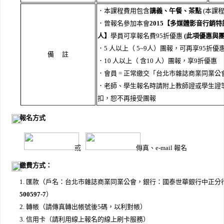
．本課程費用包含
講義、午餐、茶點
(本課
．曾報名參加本會
2015【多媒體影音行銷
人】
學員可享報名費95折優惠
(此項優惠與
．5 人以上（ 5~9人）團報，可再享95折優
備 註
．10 人以上（ 含10 人）團報，享9折優惠
．會員 = 正常繳交「台北市雜誌商業同業公
．老師、學生報名時請附上教師證或學生證
扣，恕不再接受團報
報名方式
或
傳真、e-mail 報名
繳費方式：
1. 匯款（戶名：台北市雜誌商業同業公會，銀行：國泰世華銀行中正分
500597-7
）
2. 轉帳（請傳真轉出帳號後5碼，以利對帳）
3. 信用卡（請利用線上報名的線上刷卡服務）