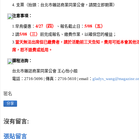
4. 支票（抬頭：台北市雜誌商業同業公會，請開立即期票）
注意事項：
4/27（四）
5/08（五）
1.早鳥優惠：
、報名截止日：
5/08（三）
2 請
前完成報名、繳費作業，以確保您的權益；
3.
當天無法出席但已繳費者，請於活動前三天告知，費用可抵本會其他
席，恕不退費或抵用。
課程洽詢：
台北市雜誌商業同業公會 王心怡小姐
電話：2716-5696 | 傳真：2716-5610 | email：
gladys_wang@magazine.or
匿名
分享
沒有留言:
張貼留言