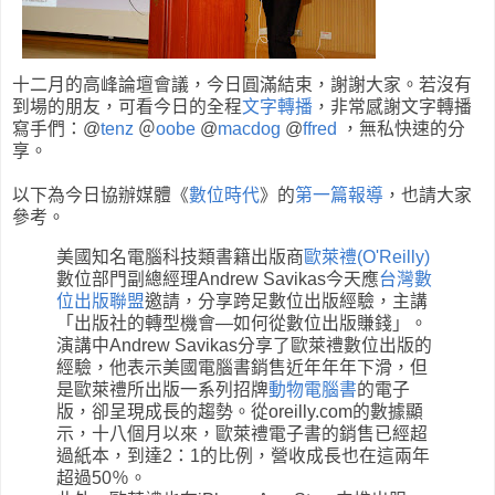
十二月的高峰論壇會議，今日圓滿結束，謝謝大家。若沒有
到場的朋友，可看今日的全程
文字轉播
，非常感謝文字轉播
寫手們：@
tenz
＠
oobe
@
macdog
@
ffred
，無私快速的分
享。
以下為今日協辦媒體《
數位時代
》的
第一篇報導
，也請大家
參考。
美國知名電腦科技類書籍出版商
歐萊禮(O'Reilly)
數位部門副總經理Andrew Savikas今天應
台灣數
位出版聯盟
邀請，分享跨足數位出版經驗，主講
「出版社的轉型機會—如何從數位出版賺錢」。
演講中Andrew Savikas分享了歐萊禮數位出版的
經驗，他表示美國電腦書銷售近年年年下滑，但
是歐萊禮所出版一系列招牌
動物電腦書
的電子
版，卻呈現成長的趨勢。從oreilly.com的數據顯
示，十八個月以來，歐萊禮電子書的銷售已經超
過紙本，到達2：1的比例，營收成長也在這兩年
超過50％。