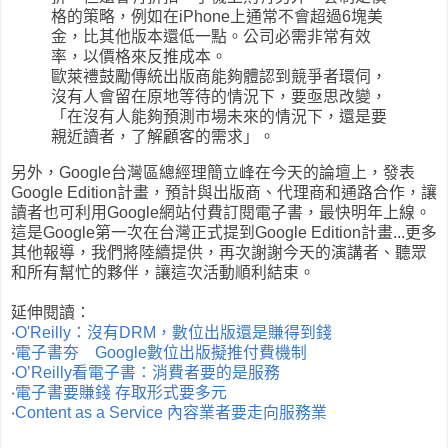
格的策略，例如在iPhone上通常不會超過6塊美
金，比其他版本還低一點。公司必需非常有效
率，以價格來反推成本。
歐萊禮鼓勵傳統出版商能夠體認到競爭者環伺，
沒有人會留在原地等待的情況下，要亟思改變，
「在沒有人能夠預測市場未來的情況下，還是要
親近讀者，了解顧客的需求」。
另外，Google台灣區總經理簡立峰在今天的論壇上，發表
Google Edition計畫，預計與出版商、代理商和通路合作，讓
讀者也可利用Google網站付費訂閱電子書，最快明年上線。
這是Google第一次在台灣正式提到Google Edition計畫...更多
其他報導，我們將陸續提供，再次謝謝今天的演講者、聽眾
和所有幫忙的夥伴，讓這次活動順利結束。
延伸閱讀：
‧
O'Reilly：沒有DRM，數位出版還是賺得到錢
‧
電子書夯 Google數位出版擬推付費機制
‧
O’Reilly看電子書：消費者要的是服務
‧
電子書要賺錢 存取形式要多元
‧
Content as a Service 內容業者要走向服務業