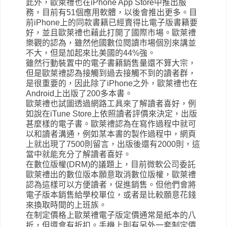
此外，歐萊禮也在iPhone App Store中推出服
務，目前有51個應用軟體，以後會推出更多。目
前iPhone上的同款書籍已經賣得比電子版書籍要
好，並且歐萊禮也藉此打開了國際市場。歐萊禮
樂觀的認為，雖然他國數位閱讀市場個別來講並
不大，但是加起來比美國的44%強。
雖然行動裝置中的電子書籍銷售量還不算大宗，
但是歐萊禮認為接觸到過去接觸不到的讀者群，
是很重要的，因此除了iPhone之外，歐萊禮也在
Android上出版了200多本書。
歐萊禮也試圖透過網路工具來了解讀者喜好，例
如說在iTune Store上依照讀者評價來決定，出版
甚麼樣的電子書。歐萊禮認為在寫作過程中就可
以和讀者溝通，例如某本書的製作過程中，網頁
上就出現了7500則留言，出版後還有2000則，這
當中就能充分了解讀者喜好。
在數位版權(DRM)的議題上，目前微軟公司委託
歐萊禮出的數位版本願意取消數位版權，歐萊禮
認為這樣可以方便讀者，促進銷售。但他們會將
電子版本銷售給學校單位，或者是比較願意花錢
來換取時間的上班族。
在制定價格上歐萊禮電子版定價通常是紙本的八
折，但還會有折扣。手機上則有另外一套制定價