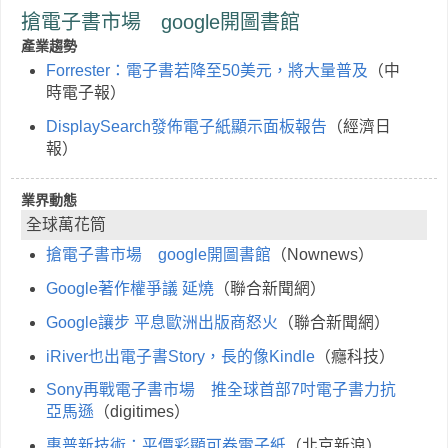
搶電子書市場 google開圖書館
產業趨勢
Forrester：電子書若降至50美元，將大量普及
（中
時電子報）
DisplaySearch發佈電子紙顯示面板報告
（經濟日
報）
業界動態
全球萬花筒
搶電子書市場 google開圖書館
（Nownews）
Google著作權爭議 延燒
（聯合新聞網）
Google讓步 平息歐洲出版商怒火
（聯合新聞網）
iRiver也出電子書Story，長的像Kindle
（癮科技）
Sony再戰電子書市場 推全球首部7吋電子書力抗
亞馬遜
（digitimes）
惠普新技術：平價彩顯可卷電子紙
（北京新浪）