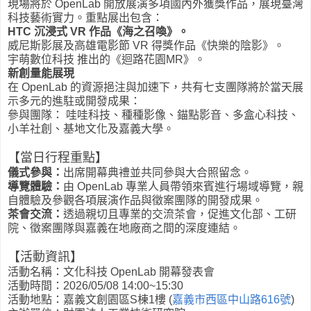
現場將於 OpenLab 開放展演多項國內外獲獎作品，展現臺灣
科技藝術實力。重點展出包含：
HTC 沉浸式 VR 作品《海之召喚》。
威尼斯影展及高雄電影節 VR 得獎作品《快樂的陰影》。
宇萌數位科技 推出的《迴路花園MR》。
新創量能展現
在 OpenLab 的資源挹注與加速下，共有七支團隊將於當天展
示多元的進駐或開發成果：
參與團隊： 哇哇科技、種種影像、錨點影音、多盒心科技、
小羊社創、基地文化及嘉義大學。
【當日行程重點】
儀式參與：
出席開幕典禮並共同參與大合照留念。
導覽體驗：
由 OpenLab 專業人員帶領來賓進行場域導覽，親
自體驗及參觀各項展演作品與徵案團隊的開發成果。
茶會交流：
透過親切且專業的交流茶會，促進文化部、工研
院、徵案團隊與嘉義在地廠商之間的深度連結。
【活動資訊】
活動名稱：文化科技 OpenLab 開幕發表會
活動時間：
2026/05/08 14:00~15:30
活動地點：
嘉義文創園區S棟1樓 (
嘉義市西區中山路616號
)