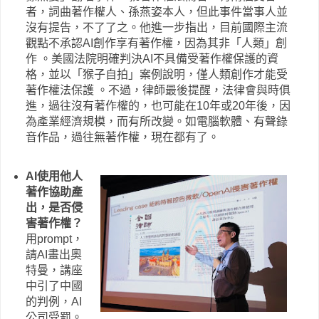
者，詞曲著作權人、孫燕姿本人，但此事件當事人並
沒有提告，不了了之。他進一步指出，目前國際主流
觀點不承認AI創作享有著作權，因為其非「人類」創
作 。美國法院明確判決AI不具備受著作權保護的資
格，並以「猴子自拍」案例說明，僅人類創作才能受
著作權法保護 。不過，律師最後提醒，法律會與時俱
進，過往沒有著作權的，也可能在10年或20年後，因
為產業經濟規模，而有所改變。如電腦軟體、有聲錄
音作品，過往無著作權，現在都有了。
AI使用他人
著作協助產
出，是否侵
害著作權？
用prompt，
請AI畫出奧
特曼，講座
中引了中國
的判例，AI
公司受罰。