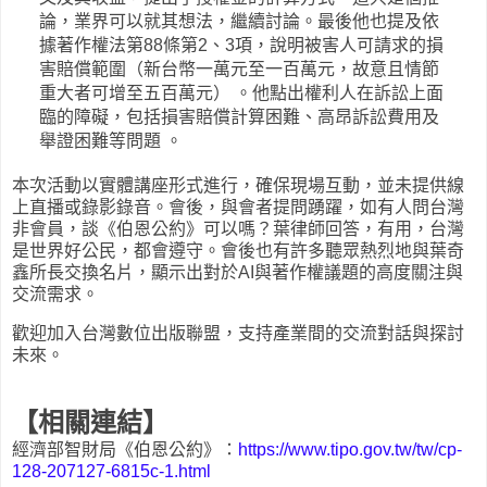
論，業界可以就其想法，繼續討論。最後他也提及依
據著作權法第88條第2、3項，說明被害人可請求的損
害賠償範圍（新台幣一萬元至一百萬元，故意且情節
重大者可增至五百萬元） 。他點出權利人在訴訟上面
臨的障礙，包括損害賠償計算困難、高昂訴訟費用及
舉證困難等問題 。
本次活動以實體講座形式進行，確保現場互動，並未提供線
上直播或錄影錄音。會後，與會者提問踴躍，如有人問台灣
非會員，談《伯恩公約》可以嗎？葉律師回答，有用，台灣
是世界好公民，都會遵守。會後也有許多聽眾熱烈地與葉奇
鑫所長交換名片，顯示出對於AI與著作權議題的高度關注與
交流需求。
歡迎加入台灣數位出版聯盟，支持產業間的交流對話與探討
未來。
【相關連結】
經濟部智財局《伯恩公約》：
https://www.tipo.gov.tw/tw/cp-
128-207127-6815c-1.html