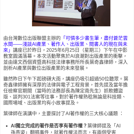
由台灣數位出版聯盟主辦的
「可憐多少書生筆，盡付蒼茫雲
水間——淺談AI產業、著作人、出版業、閱書人的現在與未
來」
講座已於昨日，2025年6月25日（星期三）下午在中影
教室圓滿落幕。本次活動聚焦於AI浪潮對出版產業的衝擊，
並由達文西個資暨高科技法律事務所所長葉奇鑫律師，深入
剖析AI產業與數位出版產業的未來發展。
雖然昨日下午下起磅礴大雨，講座仍吸引超過50位聽眾。葉
奇鑫律師擁有深厚的法律與電子工程背景，首先提及當年擔
任檢察官期間（當時的法務部長為陳定南先生）抓軟體盜
版、談判301法案等往事，對於著作權熟稔無論是科技類、
國際場域、出版業均有小故事提及。
葉律師在演講中，主要探討了AI著作權的三大核心議題 ：
AI獨立完成的著作是否享有著作權？
葉律師提及「AI
孫燕姿」翻唱事件，就著作權法而言，有兩個受害