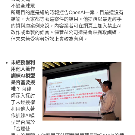
不過全球眾
所矚目的應是紐約時報控告OpenAI一案，目前還沒有
結論，大家都等著這案件的結果。他提醒以最近經手
的資料庫案例來說，內容業者可在網頁上加入禁止AI
改作或重製的語言。儘管AI公司還是會來擷取訓練，
但未來若受害者訴訟上會較為有利。
未經授權利
用他人著作
訓練AI模型
是否需要授
權？
葉律
師深入探討
了未經授權
利用他人著
作訓練AI模
型是否屬於
「合理使