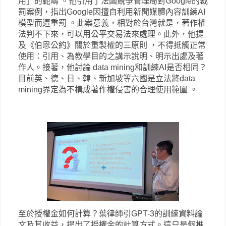
用」的範疇 。他引用了法國競爭管理局對Google的裁
罰案例，指出Google因擅自利用新聞媒體內容訓練AI
模型而遭重罰 。此案意義，相對於台灣就是，著作權
法判不下來，可以用公平交易法來處理。此外，他提
及《伯恩公約》關於重製權的三原則 ，不得抵觸正常
使用：引用、為教學目的之講示說明、明示出處及著
作人。接著，他討論 data mining和訓練AI是否相同？
目前英、德、日、韓、新加坡等六國是立法將data
mining界定為不構成著作權侵害的合理使用範圍 。
至於授權金如何計算？葉律師引GPT-3的訓練資料論
文及其收益，提出了授權金的計算方式。這只是個推