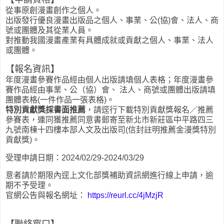
從事原創漫畫創作之個人。
出版發行優良漫畫出版品之個人、事業、公(協)會、法人、商
號或團體及其從業人員。
對推動我國漫畫產業有具體成就或貢獻之個人、事業、法人
或團體。
【報名資訊】
年度漫畫參賽作品經由個人出版請填個人表格；年度漫畫參
賽作品經由事業、公（協）會、 法人、商號或團體出版請填
團體表格(一件作品一張表格)。
特別貢獻獎採書面推薦
，請逕行下載特別貢獻獎報名／推薦
參賽表，連同獲推薦同意書郵寄至新北市新莊區中平路四三
九號南棟十四樓本部人文及出版司(信封註明推薦金漫獎特別
貢獻獎)。
受理申請日期：2024/02/29-2024/03/29
意者請於期限內逕上文化部獎補助資訊網進行線上申請，逾
期不予受理。
官網公告與報名網址：
https://reurl.cc/4jMzjR