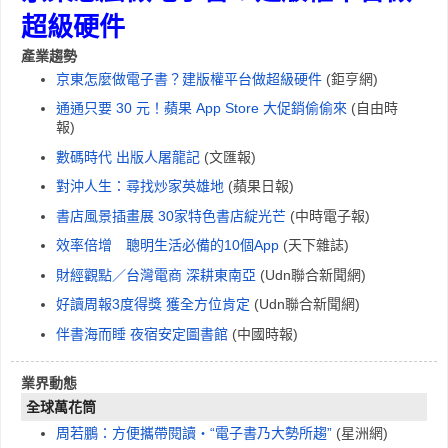
超級硬件
產業趨勢
京東怎麼做電子書？建版權平台做超級硬件
(鉅亨網)
通通只要 30 元！蘋果 App Store 大促銷偷偷來
(自由時
報)
數碼時代 出版人屠龍記
(文匯報)
對沖人生：尋找炒家英雄地
(蘋果日報)
書店風景插畫展 30家特色書店綻光芒
(中時電子報)
效率倍增 聰明生活必備的10個App
(天下雜誌)
財經觀點／台灣電商 深耕東南亞
(Udn聯合新聞網)
好讀周報3度得獎 獲全方位肯定
(Udn聯合新聞網)
伴書海而睡 夜宿安定圖書館
(中國時報)
業界動態
全球萬花筒
周若鵬：方便攜帶閱讀‧“電子書乃大勢所趨”
(星洲網)