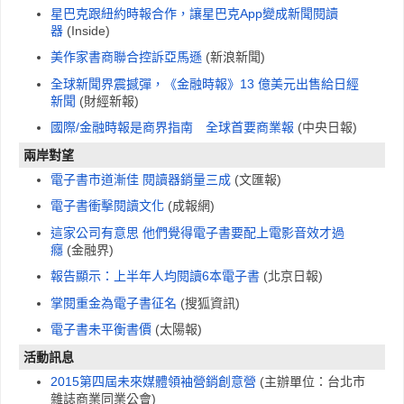
星巴克跟紐約時報合作，讓星巴克App變成新聞閱讀
器
(Inside)
美作家書商聯合控訴亞馬遜
(新浪新聞)
全球新聞界震撼彈，《金融時報》13 億美元出售給日經
新聞
(財經新報)
國際/金融時報是商界指南 全球首要商業報
(中央日報)
兩岸對望
電子書市道漸佳 閱讀器銷量三成
(文匯報)
電子書衝擊閱讀文化
(成報網)
這家公司有意思 他們覺得電子書要配上電影音效才過
癮
(金融界)
報告顯示：上半年人均閱讀6本電子書
(北京日報)
掌閱重金為電子書征名
(搜狐資訊)
電子書未平衡書價
(太陽報)
活動訊息
2015第四屆未來媒體領袖營銷創意營
(主辦單位：台北市
雜誌商業同業公會)