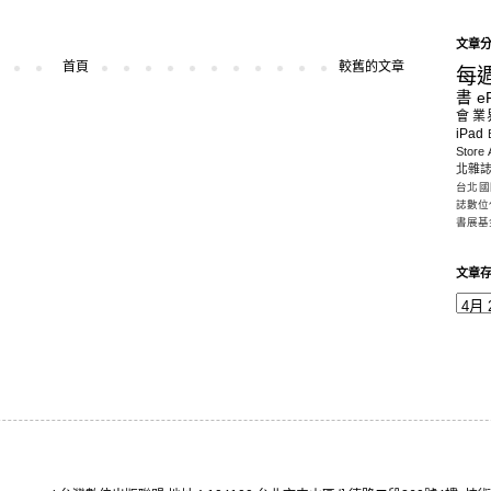
文章
首頁
較舊的文章
每
書
e
會
業
iPad
Store
北雜
台北國
誌數位
書展基
文章