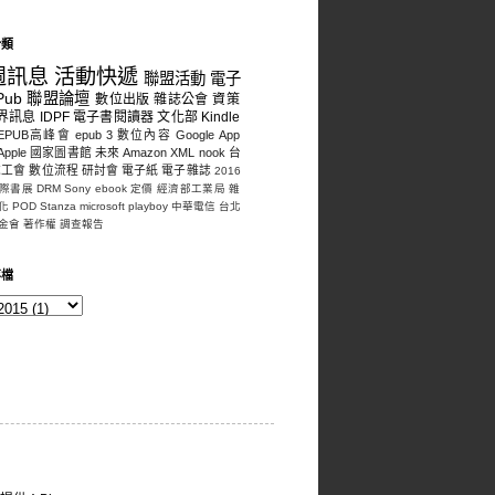
分類
週訊息
活動快遞
聯盟活動
電子
Pub
聯盟論壇
數位出版
雜誌公會
資策
界訊息
IDPF
電子書閱讀器
文化部
Kindle
EPUB高峰會
epub 3
數位內容
Google
App
Apple
國家圖書館
未來
Amazon
XML
nook
台
誌工會
數位流程
研討會
電子紙
電子雜誌
2016
際書展
DRM
Sony
ebook
定價
經濟部工業局
雜
化
POD
Stanza
microsoft
playboy
中華電信
台北
金會
著作權
調查報告
存檔