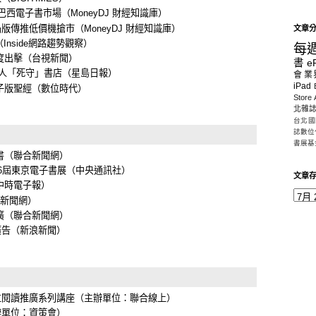
巴西電子書市場
（MoneyDJ 財經知識庫）
凸版傳推低價機搶市
（MoneyDJ 財經知識庫）
文章
（Inside網路趨勢觀察）
每
度出擊
（台視新聞）
書
e
國人「死守」書店
（星島日報）
會
業
iPad
電子版聖經
（數位時代）
Store
北雜
台北國
誌數位
書展基
書
（聯合新聞網）
6屆東京電子書展
（中央通訊社）
文章
中時電子報）
新聞網）
廣
（聯合新聞網）
廣告
（新浪新聞）
位閱讀推廣系列講座
（主辦單位：聯合線上）
辦單位：資策會）