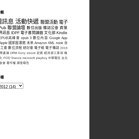
分類
週訊息
活動快遞
聯盟活動
電子
Pub
聯盟論壇
數位出版
雜誌公會
資策
界訊息
IDPF
電子書閱讀器
文化部
Kindle
EPUB高峰會
epub 3
數位內容
Google
App
Apple
國家圖書館
未來
Amazon
XML
nook
台
誌工會
數位流程
研討會
電子紙
電子雜誌
2016
際書展
DRM
Sony
ebook
定價
經濟部工業局
雜
化
POD
Stanza
microsoft
playboy
中華電信
台北
金會
著作權
調查報告
存檔