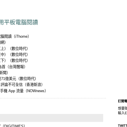
用平板電腦閱讀
電腦閱讀
（iThome）
聞網）
（上）
（數位時代）
（中）
（數位時代）
（下）
（數位時代）
為首
（台灣醒報）
新聞）
達71億美元
（數位時代）
：評論不可全信
（香港新浪）
析手機 App 流量
（NOWnews）
訂閱
想要
輸入E
TWIT
家
（DIGITIMES）