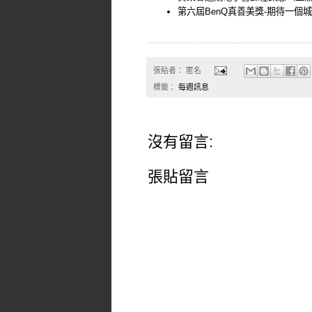
第六屆BenQ真善美獎-期待一個
張貼者：
匿名
標籤：
每週訊息
沒有留言:
張貼留言