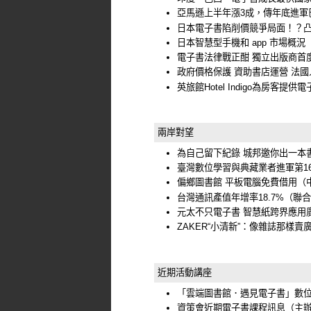
亞馬遜上半年漲3成，傳年底進軍
日本電子書陷削價競爭局面！？
日本智慧型手機和 app 市場概況
電子書法律戰正酣 獨立出版商首
政府價格保護 資助書店運營 法
英旅館Hotel Indigo為房客提供
兩岸對望
為自己留下紀錄 城邦邀你出一本
臺灣數位學習與典藏業者進軍第1
偏鄉圖書館 平板電腦免費借用
（
台灣通訊產值年增率18.7%
（聯合
元太不只電子書 智慧紙跨界應用
ZAKER“小清新”：像雜誌那樣賣
近期活動講座
「雲端圖書館．遇見電子書」數
資策會近期電子書課程訊息
（主