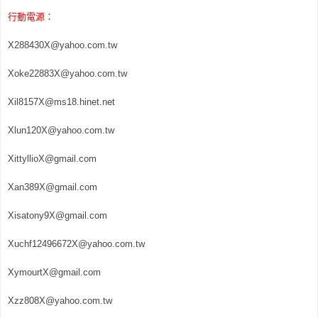
行動電源：
X288430X@yahoo.com.tw
Xoke22883X@yahoo.com.tw
Xil8157X@ms18.hinet.net
Xlun120X@yahoo.com.tw
XittyllioX@gmail.com
Xan389X@gmail.com
Xisatony9X@gmail.com
Xuchf12496672X@yahoo.com.tw
XymourtX@gmail.com
Xzz808X@yahoo.com.tw