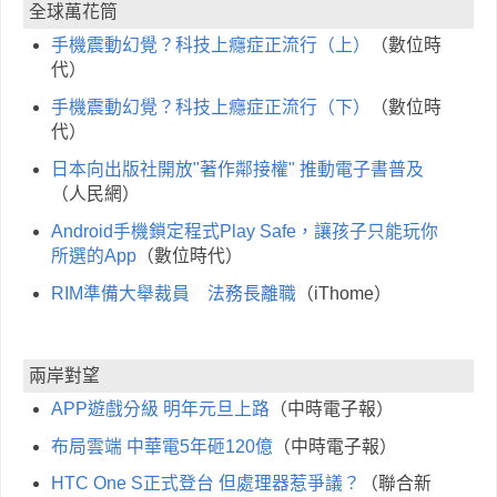
全球萬花筒
手機震動幻覺？科技上癮症正流行（上）
（數位時
代）
手機震動幻覺？科技上癮症正流行（下）
（數位時
代）
日本向出版社開放"著作鄰接權" 推動電子書普及
（人民網）
Android手機鎖定程式Play Safe，讓孩子只能玩你
所選的App
（數位時代）
RIM準備大舉裁員 法務長離職
（iThome）
兩岸對望
APP遊戲分級 明年元旦上路
（中時電子報）
布局雲端 中華電5年砸120億
（中時電子報）
HTC One S正式登台 但處理器惹爭議？
（聯合新