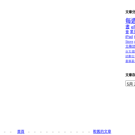
文章
每
書
e
會
業
iPad
Store
北雜
台北國
誌數位
書展基
文章
首頁
較舊的文章