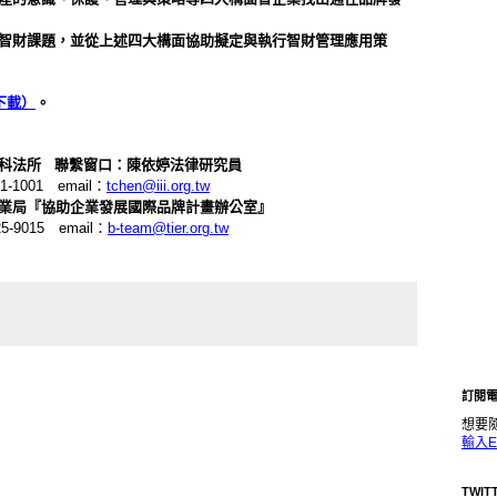
智財課題，並從上述四大構面協助擬定與執行智財管理應用策
下載）
。
科法所
聯繫窗口：陳依婷法律研究員
1-1001
email
：
tchen@iii.org.tw
業局『協助企業發展國際品牌計畫辦公室』
25-9015
email
：
b-team@tier.org.tw
訂閱
想要
輸入E
TWIT