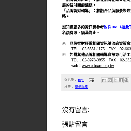
展的智財關鍵課題。
「品牌智財輔導」：將融合品牌願景聚焦
略。
想知道更多的資訊請參考
附件DM（按此
名額有限，額滿為止。
※
品牌智財經營相關資訊請洽詢資策會
TEL
：
02-6631-1175
FAX
：
02-663
※
如需其他品牌相關輔導資訊亦可洽工
TEL
：
02-8978-3855
FAX
：
02-23
web
：
www.b-team.org.tw
張貼者：
tdpf
標籤：
產業服務
沒有留言:
張貼留言