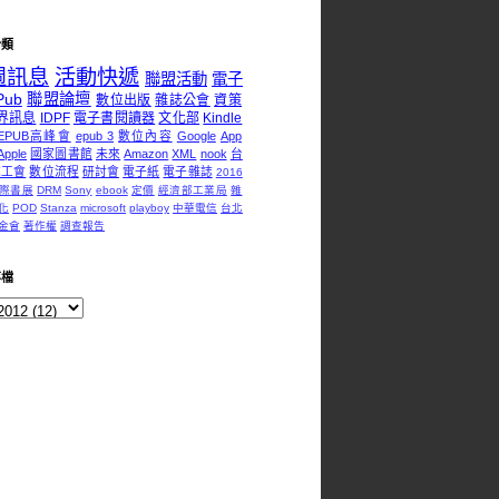
分類
週訊息
活動快遞
聯盟活動
電子
Pub
聯盟論壇
數位出版
雜誌公會
資策
界訊息
IDPF
電子書閱讀器
文化部
Kindle
EPUB高峰會
epub 3
數位內容
Google
App
Apple
國家圖書館
未來
Amazon
XML
nook
台
誌工會
數位流程
研討會
電子紙
電子雜誌
2016
際書展
DRM
Sony
ebook
定價
經濟部工業局
雜
化
POD
Stanza
microsoft
playboy
中華電信
台北
金會
著作權
調查報告
存檔