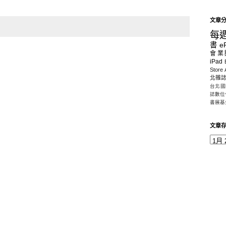
文章
每
書
e
會
業
iPad
Store
北雜
台北國
誌數位
書展基
文章