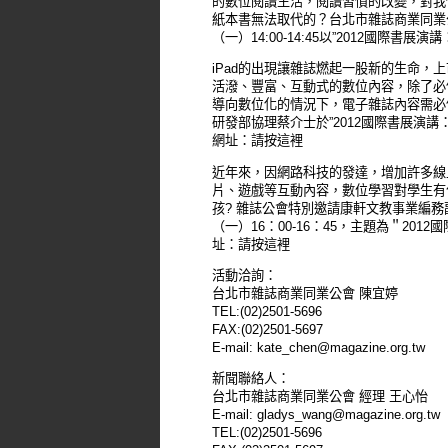
的數位閱讀生活，閱讀習慣的改變，對我
紙本書無法取代的？台北市雜誌商業同業
（一）14:00-14:45以”2012國際
iPad的出現讓雜誌燃起一股新的生命，
活潑、豐富、互動式的數位內容，除了必
導向數位化的情況下，電子雜誌內容需必
研發部協理蔡介士於”2012國際書展演講：應用
網址：
請按這裡
近年來，因網路科技的發達，增加許多線
片、遊戲等互動內容，數位學習對學生有
孩? 雜誌公會特別邀請康軒文教事業編
（一）16：00-16：45，主題為＂2
址：
請按這裡
活動洽詢：
台北市雜誌商業同業公會 陳宜婷
TEL:(02)2501-5696
FAX:(02)2501-5697
E-mail: kate_chen@magazine.org.tw
新聞聯絡人：
台北市雜誌商業同業公會 經理 王心怡
E-mail: gladys_wang@magazine.org.tw
TEL:(02)2501-5696