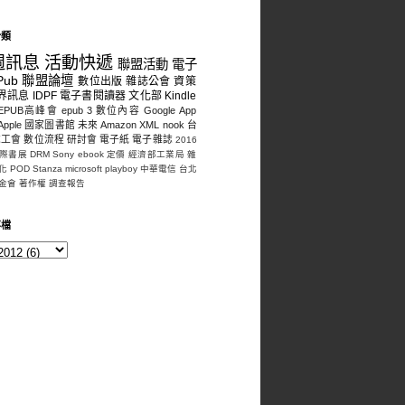
分類
週訊息
活動快遞
聯盟活動
電子
Pub
聯盟論壇
數位出版
雜誌公會
資策
界訊息
IDPF
電子書閱讀器
文化部
Kindle
EPUB高峰會
epub 3
數位內容
Google
App
Apple
國家圖書館
未來
Amazon
XML
nook
台
誌工會
數位流程
研討會
電子紙
電子雜誌
2016
際書展
DRM
Sony
ebook
定價
經濟部工業局
雜
化
POD
Stanza
microsoft
playboy
中華電信
台北
金會
著作權
調查報告
存檔