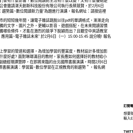
們會有什麼影響？數位閱讀對生活有什麼改變？又有什麼優點是
公會邀請湛天創新科技股份有限公司執行長蔡競賢，於2月6日
書展演講：趨勢篇~數位閱讀新力量”為題進行演講，報名網址：
請按這裡
上市的短短幾年間，讓電子雜誌跳脫以往pdf的單調格式，漸漸走向
備的文字、圖片之外，更輔以影音、遊戲搭配，在未來閱讀習慣
備哪些條件，才能在激烈的競爭下脫穎而出？且聽空中英語教室
篇~電子雜誌未來” 於2月6日（一）15:00-15:45 說分曉! 報名
上學習的管道和選擇，為增加學習的豐富度，教材設計多增加影
什麼好處? 面對琳瑯滿目的教材，家長應如何選擇好的教材給小
務副總經理譚慧婷，在即將來臨的台北國際書展演講，時間2月6日
012國際書展演講：學習篇~數位學習在正規教育的新趨勢＂，報名網
訂閱
想要
輸入E
TWIT