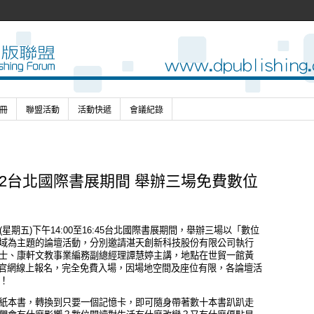
冊
聯盟活動
活動快遞
會議紀錄
12台北國際書展期間 舉辦三場免費數位
期五)下午14:00至16:45台北國際書展期間，舉辦三場以「數位
域為主題的論壇活動，分別邀請湛天創新科技股份有限公司執行
士、康軒文教事業編務副總經理譚慧婷主講，地點在世貿一館黃
公會官網線上報名，完全免費入場，因場地空間及座位有限，各論壇活
！
紙本書，轉換到只要一個記憶卡，即可隨身帶著數十本書趴趴走