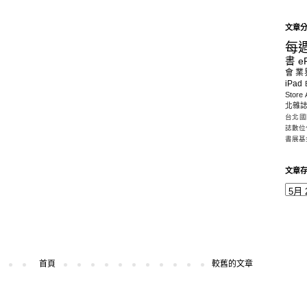
文章
每
書
e
會
業
iPad
Store
北雜
台北國
誌數位
書展基
文章
首頁
較舊的文章