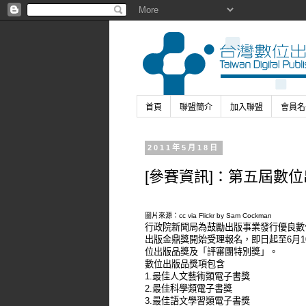
首頁
聯盟簡介
加入聯盟
會員名
2011年5月18日
[參賽資訊]：第五屆數
圖片來源：cc via Flickr by
Sam Cockman
行政院新聞局為鼓勵出版事業發行優良數
出版金鼎獎開始受理報名，即日起至6月1
位出版品獎及「評審團特別獎」。
數位出版品獎項包含
1.最佳人文藝術類電子書獎
2.最佳科學類電子書獎
3.最佳語文學習類電子書獎