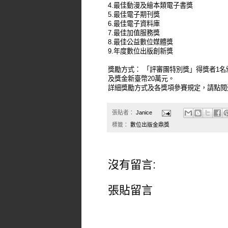
4.最佳動漫及繪本類電子書獎
5.最佳電子期刊獎
6.最佳電子資料庫
7.最佳加值服務獎
8.最佳公益數位媒體獎
9.年度數位出版創新獎
獎勵方式： 「評審團特別獎」得獎者1
及獎金新臺幣20萬元。
詳細獎勵方式及各獎項參賽規定，請點閱
張貼者：
Janice
標籤：
數位出版金鼎獎
沒有留言:
張貼留言