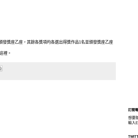
名頒發獎座乙座，其餘各獎項均各選出得獎作品1名並頒發獎座乙座
這裡
。
訂閱
想要
輸入E
TWIT