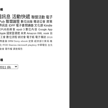
分類
週訊息
活動快遞
聯盟活動
電子
Pub
聯盟論壇
數位出版
雜誌公會
資策
界訊息
IDPF
電子書閱讀器
文化部
Kindle
EPUB高峰會
epub 3
數位內容
Google
App
Apple
國家圖書館
未來
Amazon
XML
nook
台
誌工會
數位流程
研討會
電子紙
電子雜誌
2016
際書展
DRM
Sony
ebook
定價
經濟部工業局
雜
化
POD
Stanza
microsoft
playboy
中華電信
台北
金會
著作權
調查報告
存檔