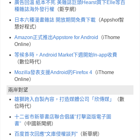
廣告回溫 紙本不死 美雜誌巨頭Hearst買下Elle等百
種雜誌海外發行權
（鉅亨網）
日本六種漫畫雜誌 開放期間免費下載
（Appshot智
慧好程式）
Amazon正式推出Appstore for Android
（iThome
Online）
等候多時，Android Market下週開始In-app收費
（數位時代）
Mozilla發表支援Android的Firefox 4
（iThome
Online）
兩岸對望
雄獅跨入自製內容，打造媒體公司「欣傳媒」
（數
位時代）
十二省市新華書店聯合倡議"打擊盜版電子圖
書"
（中國新聞網）
百度首次回應“文庫侵權談判”
（新華網）