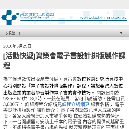
▼
2010年5月25日
[活動快遞]資策會電子書設計排版製作課
程
為了促進數位出版產業發展，資策會
數位教育研究所資技中
心特別開設「電子書設計排版製作」課程，讓想要跨入數位
出版產業的業者學習製作電子書的實作技巧。
開課日期為
5/26～6/9共18小時，一般在職員工皆可申請補助，僅需自費
3,600元。 詳細課程介紹請見
課程介紹網頁
課程名稱： 電子
書設計排版製作 課程簡介： 電子書閱讀器已進入成熟的階
段，各家大廠紛紛加入市場爭奪戰 在硬體設備成熟的情況
下，一台閱讀器可安裝上千本的電子書 內容的提供就越顯重
要，不想錯過電子書市場的先機 就要積極將現有的平面排版