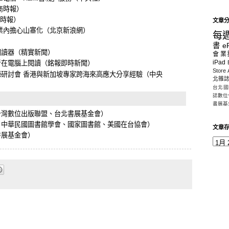
商時報）
時報）
文章
業內擔心山寨化
（北京新浪網）
每
）
書
e
閱讀器
（精實新聞）
會
業
iPad
者在電腦上閱讀
（銘報即時新聞）
Store
研討會 香港與新加坡專家跨海來高應大分享經驗
（中央
北雜
台北國
誌數位
書展基
台灣數位出版聯盟、台北書展基金會）
：中華民國圖書館學會、國家圖書館、美國在台協會）
文章
書展基金會）