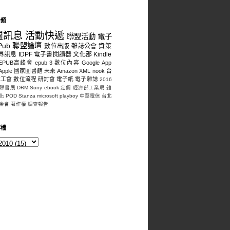
分類
週訊息
活動快遞
聯盟活動
電子
Pub
聯盟論壇
數位出版
雜誌公會
資策
界訊息
IDPF
電子書閱讀器
文化部
Kindle
EPUB高峰會
epub 3
數位內容
Google
App
Apple
國家圖書館
未來
Amazon
XML
nook
台
誌工會
數位流程
研討會
電子紙
電子雜誌
2016
際書展
DRM
Sony
ebook
定價
經濟部工業局
雜
化
POD
Stanza
microsoft
playboy
中華電信
台北
金會
著作權
調查報告
存檔