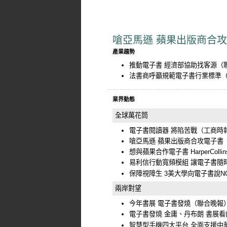
嗆亞馬遜 蘋果出版商合
產業趨勢
推動電子書 經濟部協助找客源
（
法書商呼籲規範電子書行業標準
業界動態
全球萬花筒
電子書閱讀器 將陷苦戰
（工商時
嗆亞馬遜 蘋果出版商合攻電子書
想與蘋果合作電子書 HarperColli
易利信行動寬頻模組 讓電子書隨
保障視障生 3美大學向電子書說N
兩岸對望
今年書展 電子書發燒
（聯合晚報
電子書發燒 金庸、丹布朗 書展看
智慧型手機四大平台 全面支援中華