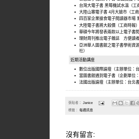
台灣大電子書 黑莓機試水溫
（工
大陸山寨電子書 4月大搶市
（工商
四百家企業搶食電子閱讀器市場 
大陸電子書將大殺價
（工商時報
華碩今年將發表兩款以上電子書
理財周刊推出電子雜誌 方便讀
亞洲華人圖書館之電子書學術資源
社）
近期活動講座
數位出版國際論壇
（主辦單位：
當圖書館遇到電子書
（企劃單位
法國出版論壇
（主辦單位：台北
張貼者：
Janice
標籤：
每週訊息
沒有留言: