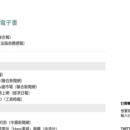
攻電子書
聯合報）
（出版商務週報）
報）
（聯合新聞網）
ns搶市場
（聯合新聞網）
時上網
（經濟日報）
O
（工商時報）
訂閱
想要
輸入E
）
的到
（中廣新聞網）
電信「Hami書城」服務
（中央社）
TWIT