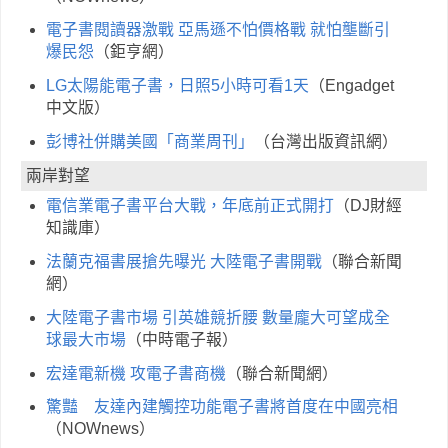
電子書閱讀器激戰 亞馬遜不怕價格戰 就怕壟斷引
爆民怨
（鉅亨網）
LG太陽能電子書，日照5小時可看1天
（Engadget
中文版）
彭博社併購美國「商業周刊」
（台灣出版資訊網）
兩岸對望
電信業電子書平台大戰，年底前正式開打
（DJ財經
知識庫）
法蘭克福書展搶先曝光 大陸電子書開戰
（聯合新聞
網）
大陸電子書市場 引英雄競折腰 數量龐大可望成全
球最大市場
（中時電子報）
宏達電新機 攻電子書商機
（聯合新聞網）
驚豔 友達內建觸控功能電子書將首度在中國亮相
（NOWnews）