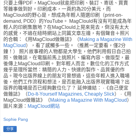
只要上傳PDF，MagCloud就能把印刷、裝訂、寄送、買賣
等雜事做到好。印刷成本，一頁約為20分美元，而
MagClould的野心是，想成為年輕人隨選印刷（print-on-
demand, POD）的YouTube。 MagClould有沒有可能成為年
輕人的印刷集散地？在MagClould上晃來晃去，倒沒有太大
的感覺，不過在紐時網站上同篇文章左邊，有個聲音＋照片
的合輯：《用MagCloud做雜誌》（
Making a Magazine With
MagCloud
），看了感觸多一些。（推薦一定要看，僅2分
鐘！） 照片故事裡的人物都是大學生，他們利用假日自己拍
照、做雜誌，在電腦前馬上挑照片、編寫內容、做版型，最
後傳上MagCloud印刷。 對年輕人而言，數位化的工作方式
幾乎是理所當然：精簡的人力、快速的製作、品質優的作
品。現今出版界線上的朋友可曾想過，這些年輕人進入職場
後，他們工作流程和想法，是否能融入出版界現實職場？出
版界的職場是否已經夠數位化了？ 延伸連結： ‧《自己便宜
做雜誌》（
Do-It-Yourself Magazines, Cheaply Slick
） ‧《用
MagCloud做雜誌》（
Making a Magazine With MagCloud
）
圖片來源：
MagCloud網站
Sophie Pang
分享